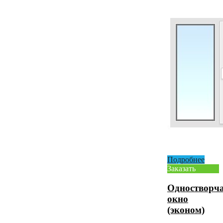
Подробнее
Заказать
Одностворча
окно
(эконом)