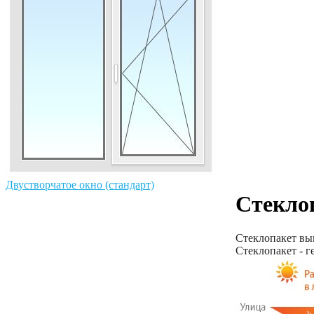
Двустворчатое окно (стандарт)
Стекло
Стеклопакет вып
Стеклопакет - г