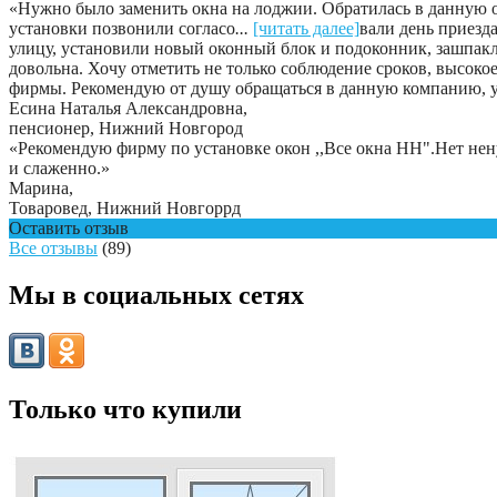
«Нужно было заменить окна на лоджии. Обратилась в данную о
установки позвонили согласо
...
[читать далее]
вали день приезд
улицу, установили новый оконный блок и подоконник, зашпакле
довольна. Хочу отметить не только соблюдение сроков, высоко
фирмы. Рекомендую от душу обращаться в данную компанию, у
Есина Наталья Александровна
,
пенсионер, Нижний Новгород
«Рекомендую фирму по установке окон ,,Все окна НН".Нет нену
и слаженно.»
Марина
,
Товаровед, Нижний Новгоррд
Оставить отзыв
Все отзывы
(89)
Мы в социальных сетях
Только что купили