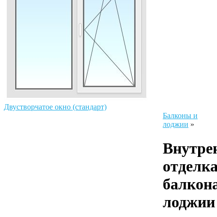
Двустворчатое окно (стандарт)
Балконы и
лоджии
»
Внутре
отделк
балкона
лоджии