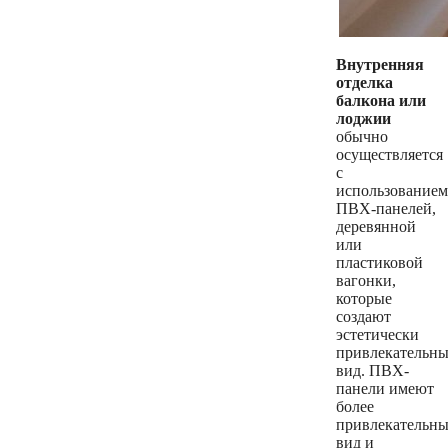
Внутренняя
отделка
балкона или
лоджии
обычно
осуществляется
с
использованием
ПВХ-панелей,
деревянной
или
пластиковой
вагонки,
которые
создают
эстетически
привлекательн
вид. ПВХ-
панели имеют
более
привлекательн
вид и