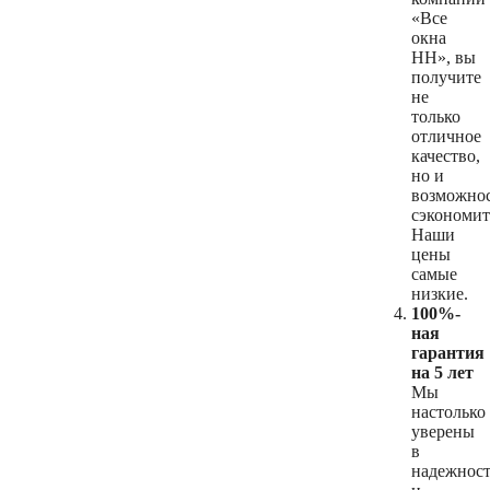
«Все
окна
НН», вы
получите
не
только
отличное
качество,
но и
возможно
сэкономит
Наши
цены
самые
низкие.
100%-
ная
гарантия
на 5 лет
Мы
настолько
уверены
в
надежнос