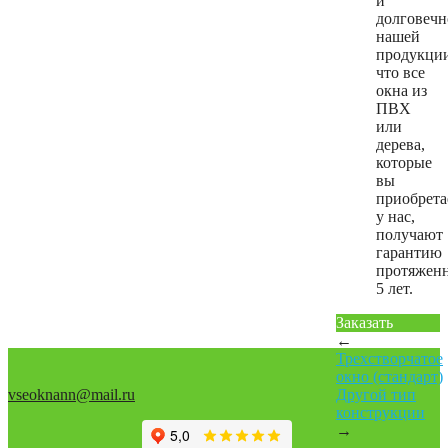
и
долговечн
нашей
продукции
что все
окна из
ПВХ
или
дерева,
которые
вы
приобрета
у нас,
получают
гарантию
протяжен
5 лет.
Заказать
←
Трехстворчатое
окно (стандарт)
vseoknann@mail.ru
Другой тип
конструкции
→