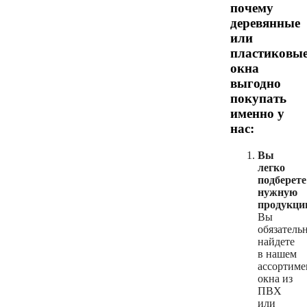
почему
деревянные
или
пластиковы
окна
выгодно
покупать
именно у
нас:
Вы
легко
подберете
нужную
продукци
Вы
обязатель
найдете
в нашем
ассортиме
окна из
ПВХ
или