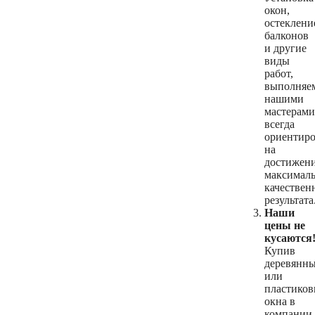
окон,
остеклени
балконов
и другие
виды
работ,
выполняе
нашими
мастерами
всегда
ориентир
на
достижен
максимал
качествен
результата
Наши
цены не
кусаются
Купив
деревянн
или
пластиков
окна в
компании