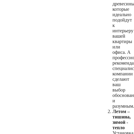
древесины
которые
идеально
подойдут
к
интерьеру
вашей
квартиры
или
офиса. А
професси
рекоменд
специалис
компании
сделают
ваш
выбор
обоснова
и
разумным
Летом –
тишина,
зимой -
тепло
Установка