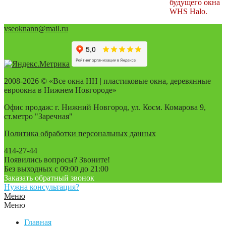
будущего окна
WHS Halo.
vseoknann@mail.ru
2008-2026 © «Все окна НН | пластиковые окна, деревянные
евроокна в Нижнем Новгороде»
Офис продаж: г. Нижний Новгород, ул. Косм. Комарова 9,
ст.метро "Заречная"
Политика обработки персональных данных
414-27-44
Появились вопросы? Звоните!
Без выходных с 09:00 до 21:00
Заказать обратный звонок
Нужна консультация?
Меню
Меню
Главная