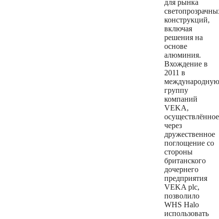
для рынка
светопрозрачны
конструкций,
включая
решения на
основе
алюминия.
Вхождение в
2011 в
международну
группу
компаний
VEKA,
осуществлённое
через
дружественное
поглощение со
стороны
британского
дочернего
предприятия
VEKA plc,
позволило
WHS Halo
использовать