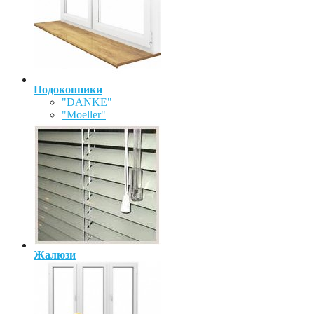
Подоконники
"DANKE"
"Moeller"
Жалюзи